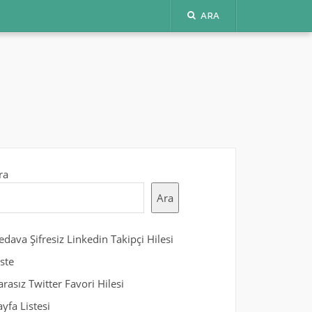
ARA
ra
Ara
edava Şifresiz Linkedin Takipçi Hilesi
iste
arasız Twitter Favori Hilesi
ayfa Listesi