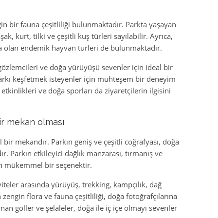
gin bir fauna çeşitliliği bulunmaktadır. Parkta yaşayan
, kurt, tilki ve çeşitli kuş türleri sayılabilir. Ayrıca,
a olan endemik hayvan türleri de bulunmaktadır.
 gözlemcileri ve doğa yürüyüşü sevenler için ideal bir
 parkı keşfetmek isteyenler için muhteşem bir deneyim
inlikleri ve doğa sporları da ziyaretçilerin ilgisini
bir mekan olması
al bir mekandır. Parkın geniş ve çeşitli coğrafyası, doğa
r. Parkın etkileyici dağlık manzarası, tırmanış ve
çin mükemmel bir seçenektir.
viteler arasında yürüyüş, trekking, kampçılık, dağ
 zengin flora ve fauna çeşitliliği, doğa fotoğrafçılarına
an göller ve şelaleler, doğa ile iç içe olmayı sevenler