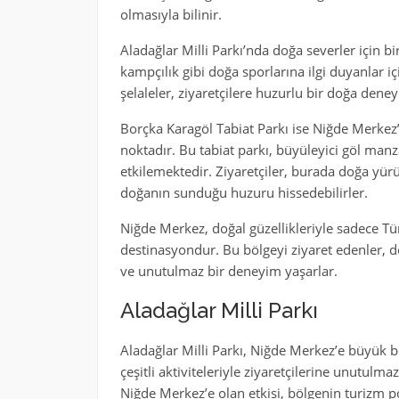
olmasıyla bilinir.
Aladağlar Milli Parkı’nda doğa severler için b
kampçılık gibi doğa sporlarına ilgi duyanlar iç
şelaleler, ziyaretçilere huzurlu bir doğa dene
Borçka Karagöl Tabiat Parkı ise Niğde Merkez’i
noktadır. Bu tabiat parkı, büyüleyici göl manz
etkilemektedir. Ziyaretçiler, burada doğa yürüy
doğanın sunduğu huzuru hissedebilirler.
Niğde Merkez, doğal güzellikleriyle sadece Tür
destinasyondur. Bu bölgeyi ziyaret edenler, do
ve unutulmaz bir deneyim yaşarlar.
Aladağlar Milli Parkı
Aladağlar Milli Parkı, Niğde Merkez’e büyük bi
çeşitli aktiviteleriyle ziyaretçilerine unutulm
Niğde Merkez’e olan etkisi, bölgenin turizm po