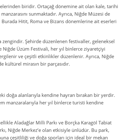
lerinden biridir. Ortaçağ dönemine ait olan kale, tarihi
manzarasını sunmaktadır. Ayrıca, Niğde Müzesi de
r. Burada Hitit, Roma ve Bizans dönemlerine ait eserleri
a zengindir. Şehirde düzenlenen festivaller, geleneksel
 Niğde Üzüm Festivali, her yıl binlerce ziyaretçiyi
rgilenir ve çeşitli etkinlikler düzenlenir. Ayrıca, Niğde
e kültürel mirasın bir parçasıdır.
ki doğa alanlarıyla kendine hayran bırakan bir yerdir.
 manzaralarıyla her yıl binlerce turisti kendine
ellikle Aladağlar Milli Parkı ve Borçka Karagöl Tabiat
rkı, Niğde Merkez’e olan etkisiyle ünlüdür. Bu park,
a çeşitliliği ve doğa sporları için ideal bir mekan