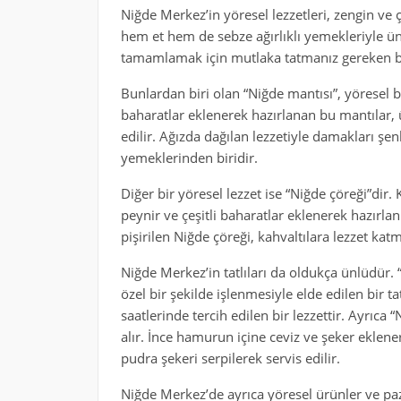
Niğde Merkez’in yöresel lezzetleri, zengin ve 
hem et hem de sebze ağırlıklı yemekleriyle 
tamamlamak için mutlaka tatmanız gereken bi
Bunlardan biri olan “Niğde mantısı”, yöresel b
baharatlar eklenerek hazırlanan bu mantılar, 
edilir. Ağızda dağılan lezzetiyle damakları şe
yemeklerinden biridir.
Diğer bir yöresel lezzet ise “Niğde çöreği”dir.
peynir ve çeşitli baharatlar eklenerek hazırla
pişirilen Niğde çöreği, kahvaltılara lezzet kat
Niğde Merkez’in tatlıları da oldukça ünlüdür. “
özel bir şekilde işlenmesiyle elde edilen bir tat
saatlerinde tercih edilen bir lezzettir. Ayrıca
alır. İnce hamurun içine ceviz ve şeker eklenere
pudra şekeri serpilerek servis edilir.
Niğde Merkez’de ayrıca yöresel ürünler ve pa