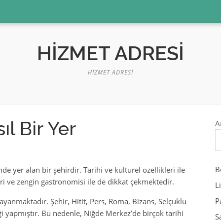
HIZMET ADRESI
HIZMET ADRESI
l Bir Yer
A
B
 yer alan bir şehirdir. Tarihi ve kültürel özellikleri ile
ri ve zengin gastronomisi ile de dikkat çekmektedir.
L
P
dayanmaktadır. Şehir, Hitit, Pers, Roma, Bizans, Selçuklu
i yapmıştır. Bu nedenle, Niğde Merkez’de birçok tarihi
S