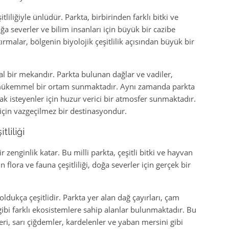
tliliğiyle ünlüdür. Parkta, birbirinden farklı bitki ve
ğa severler ve bilim insanları için büyük bir cazibe
rmalar, bölgenin biyolojik çeşitlilik açısından büyük bir
eal bir mekandır. Parkta bulunan dağlar ve vadiler,
in mükemmel bir ortam sunmaktadır. Aynı zamanda parkta
mak isteyenler için huzur verici bir atmosfer sunmaktadır.
ı için vazgeçilmez bir destinasyondur.
tliliği
 zenginlik katar. Bu milli parkta, çeşitli bitki ve hayvan
lora ve fauna çeşitliliği, doğa severler için gerçek bir
oldukça çeşitlidir. Parkta yer alan dağ çayırları, çam
 gibi farklı ekosistemlere sahip alanlar bulunmaktadır. Bu
eri, sarı çiğdemler, kardelenler ve yaban mersini gibi