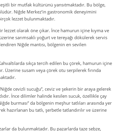
çeşitli bir mutfak kültürünü yansıtmaktadır. Bu bölge,
ünlüdür. Niğde Merkez’in gastronomik deneyimini
rçok lezzet bulunmaktadır.
ir lezzet olarak öne çıkar. İnce hamurun içine kıyma ve
üzerine sarımsaklı yoğurt ve tereyağı dökülerek servis
nlendiren Niğde mantısı, bölgenin en sevilen
 Kahvaltılarda sıkça tercih edilen bu çörek, hamurun içine
nır. Üzerine susam veya çörek otu serpilerek fırında
maktadır.
Niğde cevizli sucuğu”, ceviz ve şekerin bir araya gelerek
lıdır. İnce dilimler halinde kesilen sucuk, özellikle çay
 “Niğde burması” da bölgenin meşhur tatlıları arasında yer
k hazırlanan bu tatlı, şerbetle tatlandırılır ve üzerine
zarlar da bulunmaktadır. Bu pazarlarda taze sebze,