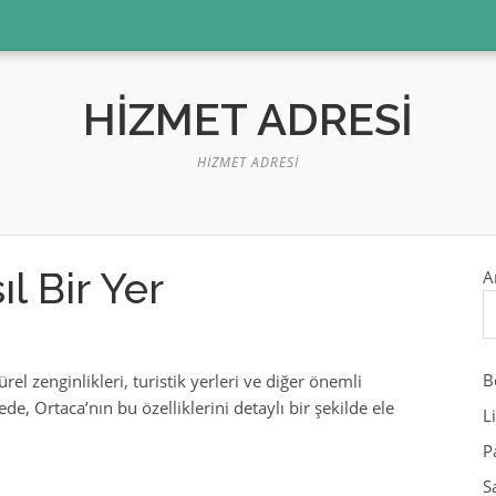
HIZMET ADRESI
HIZMET ADRESI
l Bir Yer
A
B
ürel zenginlikleri, turistik yerleri ve diğer önemli
de, Ortaca’nın bu özelliklerini detaylı bir şekilde ele
L
P
S