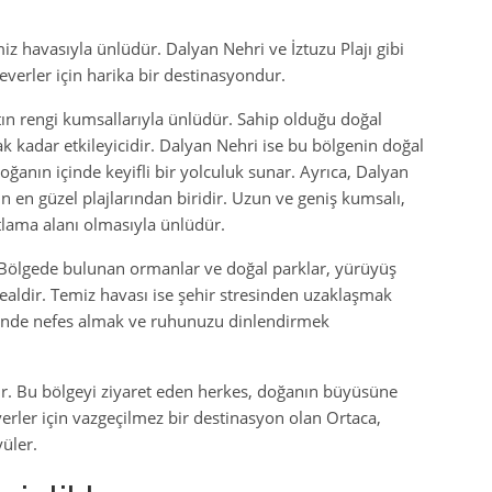
iz havasıyla ünlüdür. Dalyan Nehri ve İztuzu Plajı gibi
everler için harika bir destinasyondur.
altın rengi kumsallarıyla ünlüdür. Sahip olduğu doğal
cak kadar etkileyicidir. Dalyan Nehri ise bu bölgenin doğal
doğanın içinde keyifli bir yolculuk sunar. Ayrıca, Dalyan
in en güzel plajlarından biridir. Uzun ve geniş kumsalı,
tlama alanı olmasıyla ünlüdür.
. Bölgede bulunan ormanlar ve doğal parklar, yürüyüş
ealdir. Temiz havası ise şehir stresinden uzaklaşmak
 içinde nefes almak ve ruhunuzu dinlendirmek
ttir. Bu bölgeyi ziyaret eden herkes, doğanın büyüsüne
verler için vazgeçilmez bir destinasyon olan Ortaca,
üler.