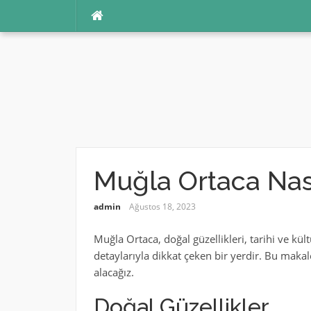
İçeriğe
atla
Muğla Ortaca Nası
admin
Ağustos 18, 2023
Muğla Ortaca, doğal güzellikleri, tarihi ve kült
detaylarıyla dikkat çeken bir yerdir. Bu makale
alacağız.
Doğal Güzellikler