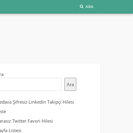
ARA
ra
Ara
edava Şifresiz Linkedin Takipçi Hilesi
iste
arasız Twitter Favori Hilesi
ayfa Listesi