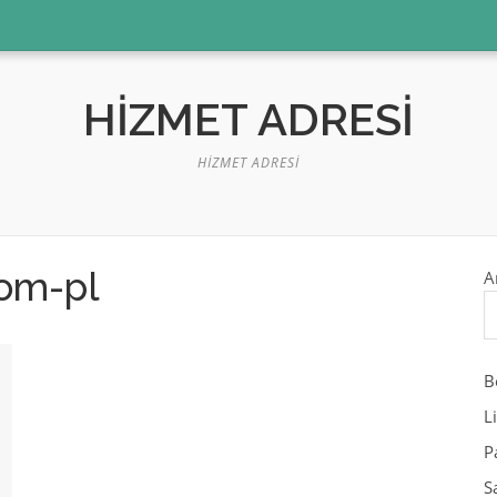
HIZMET ADRESI
HIZMET ADRESI
com-pl
A
B
L
P
S