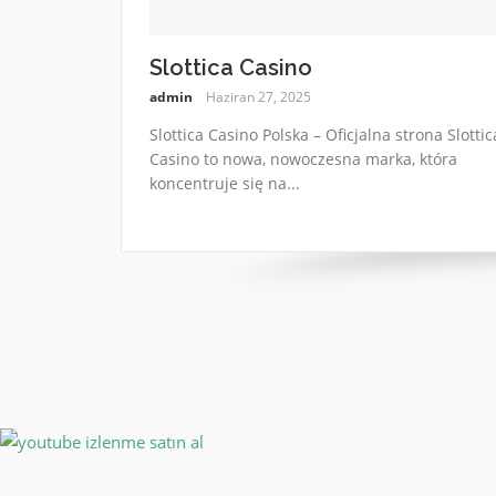
Slottica Casino
admin
Haziran 27, 2025
Slottica Casino Polska – Oficjalna strona Slottic
Casino to nowa, nowoczesna marka, która
koncentruje się na...