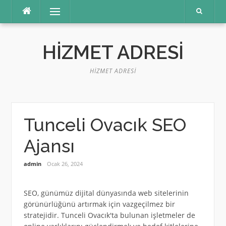
İçeriğe
Menü
atla
HIZMET ADRESI
HIZMET ADRESI
Tunceli Ovacık SEO
Ajansı
admin
Ocak 26, 2024
SEO, günümüz dijital dünyasında web sitelerinin
görünürlüğünü artırmak için vazgeçilmez bir
stratejidir. Tunceli Ovacık'ta bulunan işletmeler de