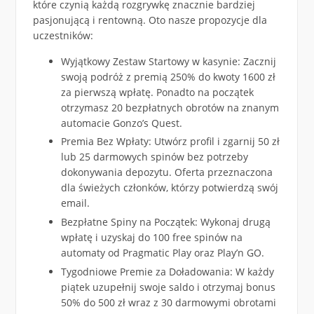
które czynią każdą rozgrywkę znacznie bardziej
pasjonującą i rentowną. Oto nasze propozycje dla
uczestników:
Wyjątkowy Zestaw Startowy w kasynie: Zacznij
swoją podróż z premią 250% do kwoty 1600 zł
za pierwszą wpłatę. Ponadto na początek
otrzymasz 20 bezpłatnych obrotów na znanym
automacie Gonzo’s Quest.
Premia Bez Wpłaty: Utwórz profil i zgarnij 50 zł
lub 25 darmowych spinów bez potrzeby
dokonywania depozytu. Oferta przeznaczona
dla świeżych członków, którzy potwierdzą swój
email.
Bezpłatne Spiny na Początek: Wykonaj drugą
wpłatę i uzyskaj do 100 free spinów na
automaty od Pragmatic Play oraz Play’n GO.
Tygodniowe Premie za Doładowania: W każdy
piątek uzupełnij swoje saldo i otrzymaj bonus
50% do 500 zł wraz z 30 darmowymi obrotami