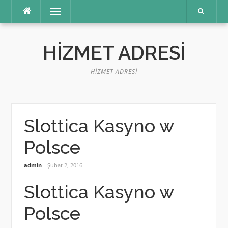
İçeriğe
Menü
atla
HIZMET ADRESI
HIZMET ADRESI
Slottica Kasyno w
Polsce
admin
Şubat 2, 2016
Slottica Kasyno w
Polsce