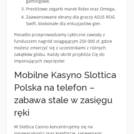
gamingowe,
Prestiżowe zegarki marek Rolex oraz Omega,
Zaawansowane ekrany dla graczy ASUS ROG
Swift, doskonałe dla entuzjastów gier.
Ponadto przeprowadzamy cykliczne zawody z
funduszem nagród osiągającym 250 000 zł, gdzie
możesz zmierzyć się z uczestnikami z różnych
zakątków globu. Każdy obrót przybliża Cię do
imponujących zwycięstw!
Mobilne Kasyno Slottica
Polska na telefon –
zabawa stale w zasięgu
ręki
W Slottica Casino koncentrujemy się na
innowacyjności oraz komforcie, zapewniając