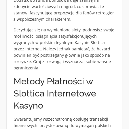
Dodatkowo runda bonusowa daje szansę na
zdobycie wartościowych nagród, co sprawia, że
stanowi fascynującą propozycję dla fanów retro gier
z współczesnym charakterem.
Decydując się na wymienione sloty, podnosisz swoje
możliwości osiągnięcia satysfakcjonujących
wygranych w polskim legalnym Kasynie Slottica
przez Internet. Należy jednak pamiętać, że hazard
powinien być postrzegany głównie jako sposób na
rozrywkę. Graj z rozwagą i wyznaczaj sobie własne
ograniczenia.
Metody Płatności w
Slottica Internetowe
Kasyno
Gwarantujemy wszechstronną obsługę transakcji
finansowych, przystosowaną do wymagań polskich