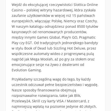
Wejdź do ekscytującej rzeczywistości Slottica Online
Casino – polskiej witryny hazardowej, która zyskała
zaufanie użytkowników w więcej niż 15 państwach
europejskich, włączając Polskę, Niemcy oraz Czechy.
W naszym katalogu odnajdziesz ponad 8500 tytułów
kasynowych od renomowanych producentów,
między innymi Games Global, Play’n GO, Pragmatic
Play czy EGT. Od tradycyjnych jednorękiego bandyty
w stylu Book of Dead lub Sizzling Hot Deluxe, przez
współczesne automaty wideo z progresywną pulą
nagród jak Mega Moolah, aż po gry za stołem oraz
emocjonujące sesje na żywo z dealerami od
Evolution Gaming.
Przykładamy szczególną wagę do tego, by każdy
uczestnik odczuwał pełne bezpieczeństwo i wygodę.
Nasze sposoby finansowania obejmują
rozpoznawalne rozwiązania, takie jak Blik,
Przelewy24, Skrill czy karty VISA / Mastercard, z
najmniejszą wpłatą na poziomie jedynie 40 złotych.