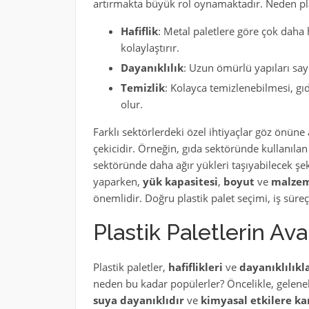
artırmakta büyük rol oynamaktadır. Neden plast
Hafiflik
: Metal paletlere göre çok daha 
kolaylaştırır.
Dayanıklılık
: Uzun ömürlü yapıları saye
Temizlik
: Kolayca temizlenebilmesi, gı
olur.
Farklı sektörlerdeki özel ihtiyaçlar göz önüne al
çekicidir. Örneğin, gıda sektöründe kullanılan
sektöründe daha ağır yükleri taşıyabilecek şek
yaparken,
yük kapasitesi
,
boyut
ve
malzem
önemlidir. Doğru plastik palet seçimi, iş süreç
Plastik Paletlerin Ava
Plastik paletler,
hafiflikleri
ve
dayanıklılıkla
neden bu kadar popülerler? Öncelikle, geleneks
suya dayanıklıdır
ve
kimyasal etkilere kar