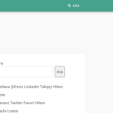
ARA
ra
Ara
edava Şifresiz Linkedin Takipçi Hilesi
iste
arasız Twitter Favori Hilesi
ayfa Listesi