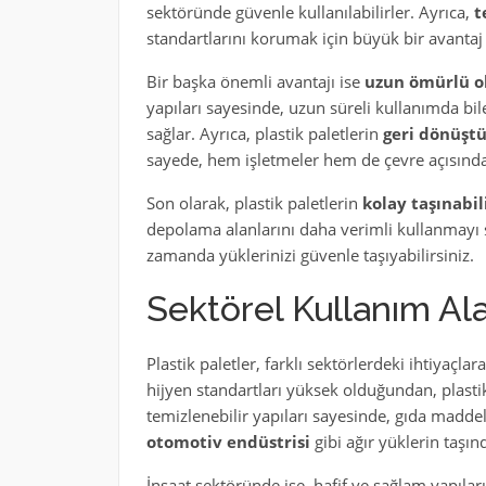
sektöründe güvenle kullanılabilirler. Ayrıca,
t
standartlarını korumak için büyük bir avantaj 
Bir başka önemli avantajı ise
uzun ömürlü o
yapıları sayesinde, uzun süreli kullanımda bi
sağlar. Ayrıca, plastik paletlerin
geri dönüştü
sayede, hem işletmeler hem de çevre açısından
Son olarak, plastik paletlerin
kolay taşınabili
depolama alanlarını daha verimli kullanmayı sa
zamanda yüklerinizi güvenle taşıyabilirsiniz.
Sektörel Kullanım Ala
Plastik paletler, farklı sektörlerdeki ihtiyaçlar
hijyen standartları yüksek olduğundan, plastik p
temizlenebilir yapıları sayesinde, gıda madde
otomotiv endüstrisi
gibi ağır yüklerin taşınd
İnşaat sektöründe ise, hafif ve sağlam yapıları 