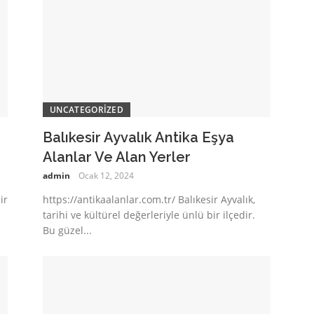
UNCATEGORIZED
Balıkesir Ayvalık Antika Eşya
Alanlar Ve Alan Yerler
admin
Ocak 12, 2024
ir
https://antikaalanlar.com.tr/ Balıkesir Ayvalık,
tarihi ve kültürel değerleriyle ünlü bir ilçedir.
Bu güzel...