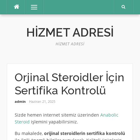
İçeriğe
Menü
atla
HIZMET ADRESI
HIZMET ADRESI
Orjinal Steroidler İçin
Sertifika Kontrolü
admin
Haziran 21, 2025
Sizde hemen internet sitemiz üzerinden
Anabolic
Steroid
işlemini yapabilirsiniz.
Bu makalede,
orijinal steroidlerin sertifika kontrolü