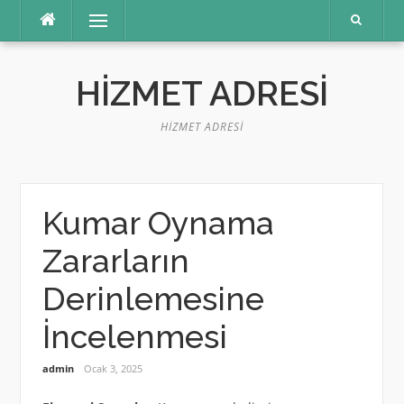
İçeriğe
Menü
atla
HIZMET ADRESI
HIZMET ADRESI
Kumar Oynama
Zararların
Derinlemesine
İncelenmesi
admin
Ocak 3, 2025