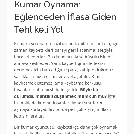
Kumar Oynama:
Eğlenceden İflasa Giden
Tehlikeli Yol
Kumar oynamanın cazibesine kapılan insanlar, çoğu
zaman kaybettikleri parayı geri kazanma isteğiyle
hareket ederler. Bu da onları daha büyük riskler
almaya sevk eder. Yani, kaybettiğinizde tekrar
denemek için harcadığınız para, sahip olduğunuz
varlıkların hızla erimesine yol açabilir. Kimse
kaybetmek istemez, ama kaybetme korkusu,
insanları daha hırslı hale getirir.
Böyle bir
durumda, mantıklı düşünmek mümkün mü?
İşte
bu noktada kumar, insanları kendi sınırlarını
aşmaya zorlayabilir; bu da pek çok kişi için iflasın
kapısını aralar.
Bir kumar oyuncusu, kaybettikçe daha çok oynamak
isteyebilir. Bu durum, psikolojide “kaybetme avcılığı”