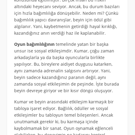
altındaki heyecanı seviyor. Ancak, bu durum bazıları
için hızla bağımlılığa dönüşebilir. Neden mi? Çünkü
bağımlılık yapıcı davranışlar, beyin için ödül gibi
algılanır. Yani, kaybetmenin getirdiği hayal kırıklığı,
kazandığınız anın verdiği haz ile kaplanabilir.
Oyun bağımlılığının
temelinde yatan bir başka
unsur ise sosyal etkileşimdir. Kumar, çoğu zaman
arkadaşlarla ya da başka oyuncularla birlikte
yapılıyor. Bu, bireylere aidiyet duygusu katarken,
aynı zamanda adrenalin salgısını artırıyor. Yani,
beyin sadece kazandığınız paranın değil, aynı
zamanda sosyal etkileşimin de peşinde. İşte burada
beyin devreye giriyor ve bir kısır döngü oluşuyor.
Kumar ve beyin arasındaki etkileşim karmaşık bir
tabloya işaret ediyor. Bağlılık, ödüller ve sosyal
etkileşimler bu tabloyun temel bileşenleri. Ancak
unutmamak gerekir ki, bu karmaşa içinde
kaybolmamak bir sanat. Oyun oynamak eğlenceli
olabilirken, bu deneyimin ne kadarını kontrol