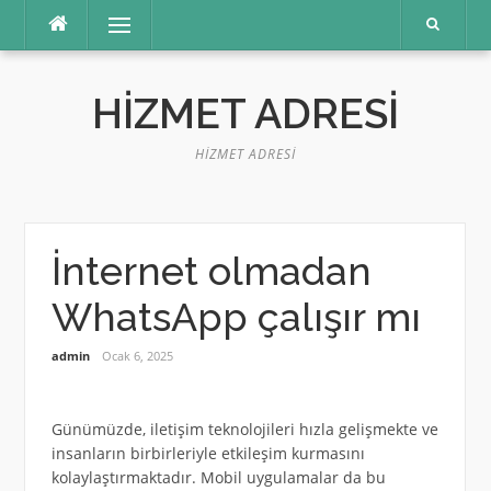
İçeriğe
Menü
atla
HIZMET ADRESI
HIZMET ADRESI
İnternet olmadan
WhatsApp çalışır mı
admin
Ocak 6, 2025
Günümüzde, iletişim teknolojileri hızla gelişmekte ve
insanların birbirleriyle etkileşim kurmasını
kolaylaştırmaktadır. Mobil uygulamalar da bu