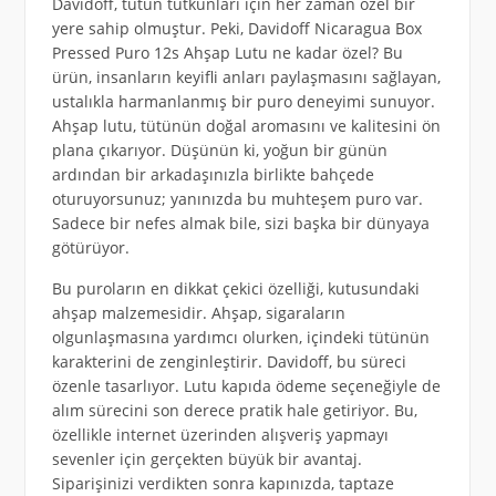
Davidoff, tütün tutkunları için her zaman özel bir
yere sahip olmuştur. Peki, Davidoff Nicaragua Box
Pressed Puro 12s Ahşap Lutu ne kadar özel? Bu
ürün, insanların keyifli anları paylaşmasını sağlayan,
ustalıkla harmanlanmış bir puro deneyimi sunuyor.
Ahşap lutu, tütünün doğal aromasını ve kalitesini ön
plana çıkarıyor. Düşünün ki, yoğun bir günün
ardından bir arkadaşınızla birlikte bahçede
oturuyorsunuz; yanınızda bu muhteşem puro var.
Sadece bir nefes almak bile, sizi başka bir dünyaya
götürüyor.
Bu puroların en dikkat çekici özelliği, kutusundaki
ahşap malzemesidir. Ahşap, sigaraların
olgunlaşmasına yardımcı olurken, içindeki tütünün
karakterini de zenginleştirir. Davidoff, bu süreci
özenle tasarlıyor. Lutu kapıda ödeme seçeneğiyle de
alım sürecini son derece pratik hale getiriyor. Bu,
özellikle internet üzerinden alışveriş yapmayı
sevenler için gerçekten büyük bir avantaj.
Siparişinizi verdikten sonra kapınızda, taptaze