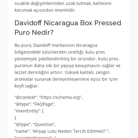
sıcaklık değişimlerinden uzak tutmak, kalitesini
korumak açısından önemlidir.
Davidoff Nicaragua Box Pressed
Puro Nedir?
Bu puro, Davidoff markasının Nicaragua
bölgesindeki tütünlerden ürettiği, kutu pres
yöntemiyle şekillendirilmiş bir üründür. Kutu pres,
puronun daha sıkı bir yapıya kavuşmasını sağlar ve
lezzet derinliğini artırır. Yüksek kaliteli, zengin
aromalar sunarak deneyimleyenlere eşsiz bir içim
keyfi sağlar.
“@context”: “https://schema.org”,
“@type”: “FAQPage”,
“mainEntity”: [
{
“@type”: “Question”,
“name”: “Ahşap Lutu Neden Tercih Edilmeli? “,
“acceptedAnswer”: {