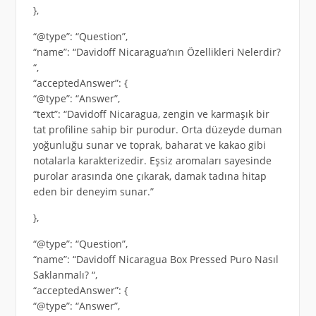
},
“@type”: “Question”,
“name”: “Davidoff Nicaragua’nın Özellikleri Nelerdir?
“,
“acceptedAnswer”: {
“@type”: “Answer”,
“text”: “Davidoff Nicaragua, zengin ve karmaşık bir
tat profiline sahip bir purodur. Orta düzeyde duman
yoğunluğu sunar ve toprak, baharat ve kakao gibi
notalarla karakterizedir. Eşsiz aromaları sayesinde
purolar arasında öne çıkarak, damak tadına hitap
eden bir deneyim sunar.”
},
“@type”: “Question”,
“name”: “Davidoff Nicaragua Box Pressed Puro Nasıl
Saklanmalı? “,
“acceptedAnswer”: {
“@type”: “Answer”,