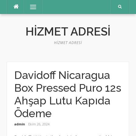
İçeriğe
Menü
atla
HIZMET ADRESI
HIZMET ADRESI
Davidoff Nicaragua
Box Pressed Puro 12s
Ahşap Lutu Kapıda
Ödeme
admin
Ekim 26, 2024