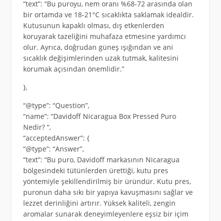
“text”: “Bu puroyu, nem oranı %68-72 arasında olan
bir ortamda ve 18-21°C sıcaklıkta saklamak idealdir.
Kutusunun kapaklı olması, dış etkenlerden
koruyarak tazeliğini muhafaza etmesine yardımcı
olur. Ayrıca, doğrudan güneş ışığından ve ani
sıcaklık değişimlerinden uzak tutmak, kalitesini
korumak açısından önemlidir.”
},
“@type”: “Question”,
“name”: “Davidoff Nicaragua Box Pressed Puro
Nedir? “,
“acceptedAnswer”: {
“@type”: “Answer”,
“text”: “Bu puro, Davidoff markasının Nicaragua
bölgesindeki tütünlerden ürettiği, kutu pres
yöntemiyle şekillendirilmiş bir üründür. Kutu pres,
puronun daha sıkı bir yapıya kavuşmasını sağlar ve
lezzet derinliğini artırır. Yüksek kaliteli, zengin
aromalar sunarak deneyimleyenlere eşsiz bir içim