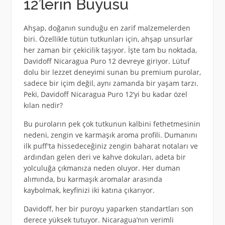
12’lerin Büyüsü
Ahşap, doğanın sunduğu en zarif malzemelerden
biri. Özellikle tütün tutkunları için, ahşap unsurlar
her zaman bir çekicilik taşıyor. İşte tam bu noktada,
Davidoff Nicaragua Puro 12 devreye giriyor. Lütuf
dolu bir lezzet deneyimi sunan bu premium purolar,
sadece bir içim değil, aynı zamanda bir yaşam tarzı.
Peki, Davidoff Nicaragua Puro 12’yi bu kadar özel
kılan nedir?
Bu puroların pek çok tutkunun kalbini fethetmesinin
nedeni, zengin ve karmaşık aroma profili. Dumanını
ilk puff'ta hissedeceğiniz zengin baharat notaları ve
ardından gelen deri ve kahve dokuları, adeta bir
yolculuğa çıkmanıza neden oluyor. Her duman
alımında, bu karmaşık aromalar arasında
kaybolmak, keyfinizi iki katına çıkarıyor.
Davidoff, her bir puroyu yaparken standartları son
derece yüksek tutuyor. Nicaragua’nın verimli