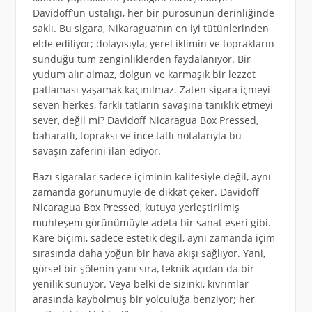
Davidoff’un ustalığı, her bir purosunun derinliğinde
saklı. Bu sigara, Nikaragua’nın en iyi tütünlerinden
elde ediliyor; dolayısıyla, yerel iklimin ve toprakların
sunduğu tüm zenginliklerden faydalanıyor. Bir
yudum alır almaz, dolgun ve karmaşık bir lezzet
patlaması yaşamak kaçınılmaz. Zaten sigara içmeyi
seven herkes, farklı tatların savaşına tanıklık etmeyi
sever, değil mi? Davidoff Nicaragua Box Pressed,
baharatlı, topraksı ve ince tatlı notalarıyla bu
savaşın zaferini ilan ediyor.
Bazı sigaralar sadece içiminin kalitesiyle değil, aynı
zamanda görünümüyle de dikkat çeker. Davidoff
Nicaragua Box Pressed, kutuya yerleştirilmiş
muhteşem görünümüyle adeta bir sanat eseri gibi.
Kare biçimi, sadece estetik değil, aynı zamanda içim
sırasında daha yoğun bir hava akışı sağlıyor. Yani,
görsel bir şölenin yanı sıra, teknik açıdan da bir
yenilik sunuyor. Veya belki de sizinki, kıvrımlar
arasında kaybolmuş bir yolculuğa benziyor; her